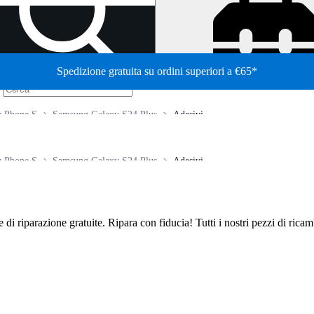
Spedizione gratuita su ordini superiori a €65*
/
 Phone S
Samsung Galaxy S24 Plus
Adesivi
 Phone S
Samsung Galaxy S24 Plus
Adesivi
de di riparazione gratuite. Ripara con fiducia! Tutti i nostri pezzi di ric