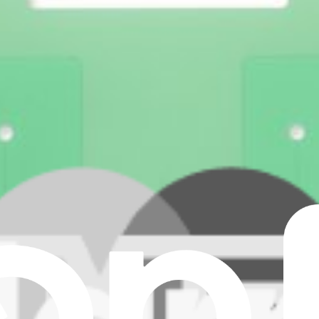
frame compatible with Samsung Galaxy S24+ model smartphones.