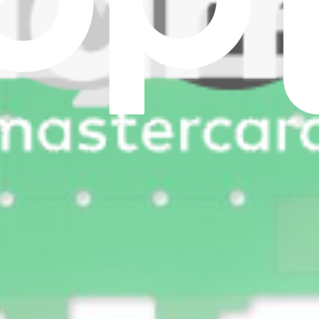
o the frame of a Samsung Galaxy S24+ smartphone.
e frame compatible with Samsung Galaxy S24+ smartphones.