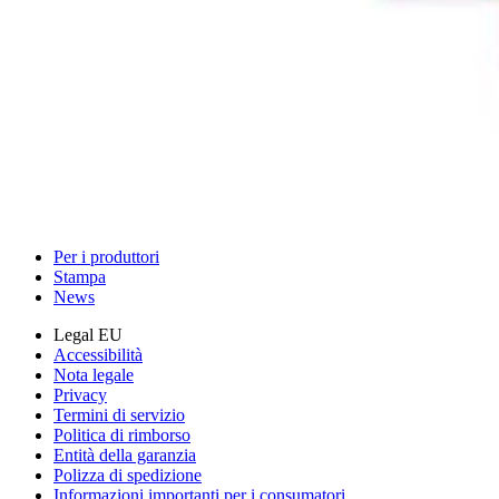
Visualizza
iFixit
Chi siamo
Supporto Clienti
Parla di iFixit
Carriere
API
Risorse
Community
Pro Wholesale
Trova un negozio
Per i produttori
Stampa
News
Legal EU
Accessibilità
Nota legale
Privacy
Termini di servizio
Politica di rimborso
Entità della garanzia
Polizza di spedizione
Informazioni importanti per i consumatori