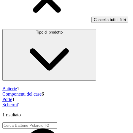
Cancella tutti i filtri
Tipo di prodotto
Batterie
1
Componenti del case
6
Porte
1
Schermi
1
1 risultato