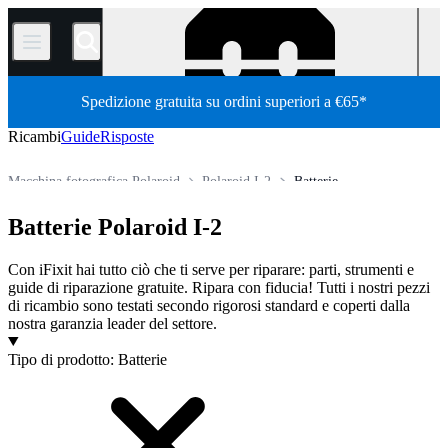
/
Spedizione gratuita su ordini superiori a €65*
Ricambi
Guide
Risposte
Macchina fotografica Polaroid
Polaroid I-2
Batterie
Store
Tutti i ricambi
Macchine fotografiche
Batterie Polaroid I-2
Con iFixit hai tutto ciò che ti serve per riparare: parti, strumenti e
guide di riparazione gratuite. Ripara con fiducia! Tutti i nostri pezzi
di ricambio sono testati secondo rigorosi standard e coperti dalla
nostra garanzia leader del settore.
Prodotti
Tipo di prodotto
:
Batterie