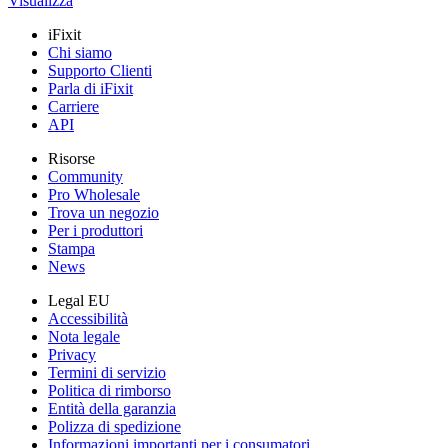
Visualizza
iFixit
Chi siamo
Supporto Clienti
Parla di iFixit
Carriere
API
Risorse
Community
Pro Wholesale
Trova un negozio
Per i produttori
Stampa
News
Legal EU
Accessibilità
Nota legale
Privacy
Termini di servizio
Politica di rimborso
Entità della garanzia
Polizza di spedizione
Informazioni importanti per i consumatori