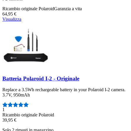
Ricambio originale Polaroid
Garanzia a vita
64,95 €
Visualizza
Batteria Polaroid I-2 - Originale
Replace a 3.5Wh rechargeable battery in your Polaroid I-2 camera.
3.7V, 950mAh
Numero di recensioni:
1
Ricambio originale Polaroid
39,95 €
Solo 2 rimasti in magazzino