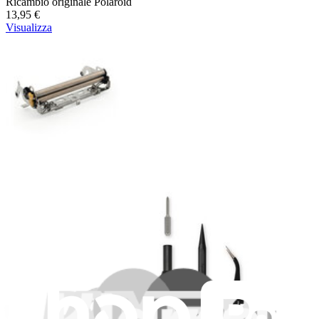
Ricambio originale Polaroid
13,95 €
Visualizza
Assemblaggio rullino Polaroid Now/Now+ Gen 3 -
Originale
Replace a damaged roller assembly for your Polaroid Now or Now+
Gen 3 camera.
Ricambio originale Polaroid
Garanzia a vita
39,95 €
Visualizza