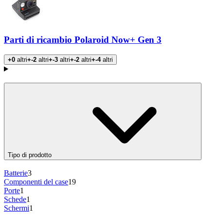
Parti di ricambio Polaroid Now+ Gen 3
+0
altri
+-2
altri
+-3
altri
+-2
altri
+-4
altri
Prodotti
Tipo di prodotto
Batterie
3
Componenti del case
19
Porte
1
Schede
1
Schermi
1