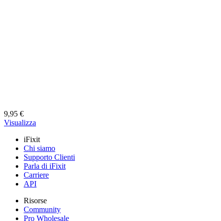
Cavo connettore Joy-Con sinistro Nintendo Switch 2
Sostituisci un cavo rotto o una presa sporca del Joy-Con sinistro dell
Garanzia a vita
9,95 €
Visualizza
iFixit
Chi siamo
Supporto Clienti
Parla di iFixit
Carriere
API
Risorse
Community
Pro Wholesale