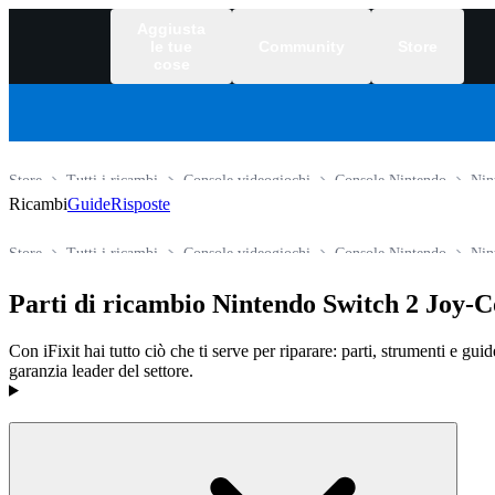
Aggiusta
le tue
Community
Store
cose
Store
Tutti i ricambi
Console videogiochi
Console Nintendo
Nin
Ricambi
Guide
Risposte
Store
Tutti i ricambi
Console videogiochi
Console Nintendo
Nin
Parti di ricambio Nintendo Switch 2 Joy-C
Con iFixit hai tutto ciò che ti serve per riparare: parti, strumenti e gui
garanzia leader del settore.
Prodotti