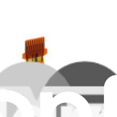
ndo Switch 2. Con i nostri tutorial fai da te e la guida video dettagliata 
n
likit Tunnel Magnetoresistance.