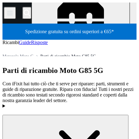
/
Spedizione gratuita su ordini superiori a €65*
Ricambi
Guide
Risposte
Motorola Moto G
Parti di ricambio Moto G85 5G
Store
Tutti i ricambi
Telefoni
telefoni android Motorola
Parti di ricambio Moto G85 5G
Con iFixit hai tutto ciò che ti serve per riparare: parti, strumenti e
guide di riparazione gratuite. Ripara con fiducia! Tutti i nostri pezzi
di ricambio sono testati secondo rigorosi standard e coperti dalla
nostra garanzia leader del settore.
Prodotti