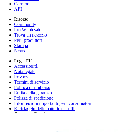
Carriere
API
Risorse
Community
Pro Wholesale
Trova un negozio
Per i produttori
Stampa
News
Legal EU
Accessibilità
Nota legale
Privacy
Termini di servizio
Politica di rimborso
Entità della garanzia
Polizza di spedizione
Informazioni importanti per i consumatori
Riciclaggio delle batterie e tariffe
Consenso Cookie
Scarica l'applicazione