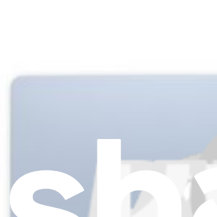
439,95 €
Solo 6 rimasti in magazzino
Visualizza
iFixit
Chi siamo
Supporto Clienti
Parla di iFixit
Carriere
API
Risorse
Community
Pro Wholesale
Trova un negozio
Per i produttori
Stampa
News
Legal EU
Accessibilità
Nota legale
Privacy