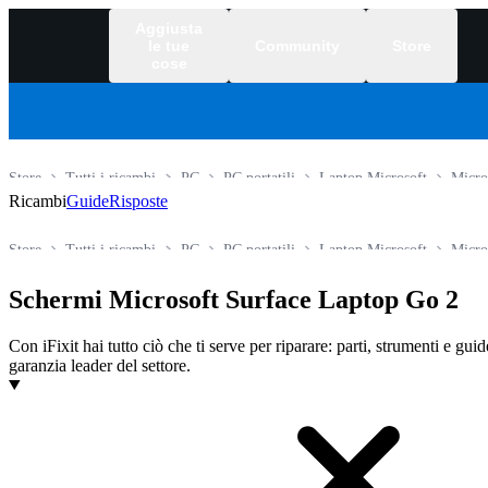
Aggiusta
le tue
Community
Store
cose
Store
Tutti i ricambi
PC
PC portatili
Laptop Microsoft
Micro
Ricambi
Guide
Risposte
Store
Tutti i ricambi
PC
PC portatili
Laptop Microsoft
Micro
Schermi Microsoft Surface Laptop Go 2
Con iFixit hai tutto ciò che ti serve per riparare: parti, strumenti e gui
garanzia leader del settore.
Prodotti