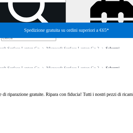
Spedizione gratuita su ordini superiori a €65*
/
soft Surface Laptop Go
Microsoft Surface Laptop Go 2
Schermi
soft Surface Laptop Go
Microsoft Surface Laptop Go 2
Schermi
de di riparazione gratuite. Ripara con fiducia! Tutti i nostri pezzi di ric