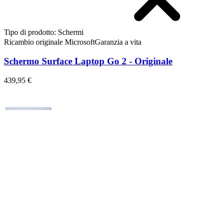
Tipo di prodotto
:
Schermi
Ricambio originale Microsoft
Garanzia a vita
Schermo Surface Laptop Go 2 - Originale
439,95 €
Schermo Surface Laptop Go 2 - Originale
Replace a damaged or aging display for a Surface Laptop Go 2.
Ricambio originale Microsoft
Garanzia a vita