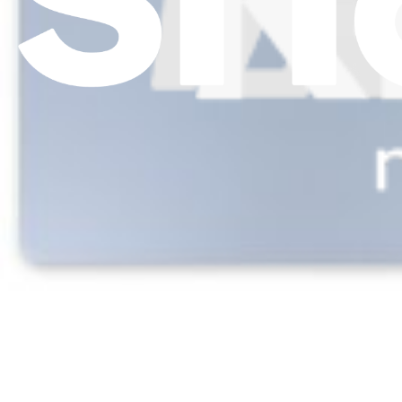
Termini di servizio
Politica di rimborso
Entità della garanzia
Polizza di spedizione
Informazioni importanti per i consumatori
Riciclaggio delle batterie e tariffe
Consenso Cookie
Scarica l'applicazione