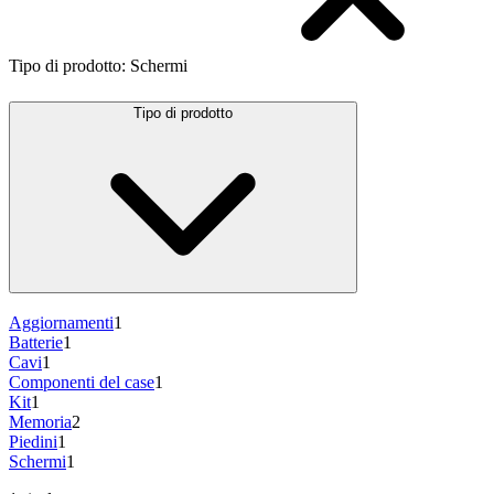
Tipo di prodotto
:
Schermi
Tipo di prodotto
Aggiornamenti
1
Batterie
1
Cavi
1
Componenti del case
1
Kit
1
Memoria
2
Piedini
1
Schermi
1