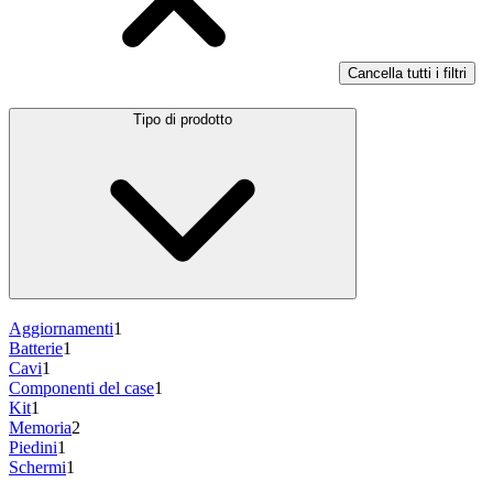
Cancella tutti i filtri
Tipo di prodotto
Aggiornamenti
1
Batterie
1
Cavi
1
Componenti del case
1
Kit
1
Memoria
2
Piedini
1
Schermi
1