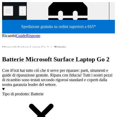
/
Spedizione gratuita su ordini superiori a €65*
Ricambi
Guide
Risposte
Microsoft Surface Laptop Go 2
Batterie
PC portatili
Laptop Microsoft
Microsoft Surface Laptop Go
Batterie Microsoft Surface Laptop Go 2
Store
Tutti i ricambi
PC
Con iFixit hai tutto ciò che ti serve per riparare: parti, strumenti e
guide di riparazione gratuite. Ripara con fiducia! Tutti i nostri pezzi
di ricambio sono testati secondo rigorosi standard e coperti dalla
nostra garanzia leader del settore.
Prodotti
Tipo di prodotto
:
Batterie