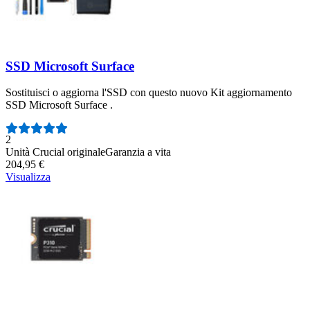
SSD Microsoft Surface
Sostituisci o aggiorna l'SSD con questo nuovo Kit aggiornamento
SSD Microsoft Surface .
Numero di recensioni:
2
Unità Crucial originale
Garanzia a vita
204,95 €
Visualizza