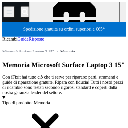
/
Spedizione gratuita su ordini superiori a €65*
Ricambi
Guide
Risposte
Microsoft Surface Laptop 3 15"
Memoria
PC portatili
Laptop Microsoft
Microsoft Surface Laptop
Memoria Microsoft Surface Laptop 3 15"
Store
Tutti i ricambi
PC
Con iFixit hai tutto ciò che ti serve per riparare: parti, strumenti e
guide di riparazione gratuite. Ripara con fiducia! Tutti i nostri pezzi
di ricambio sono testati secondo rigorosi standard e coperti dalla
nostra garanzia leader del settore.
Prodotti
Tipo di prodotto
:
Memoria