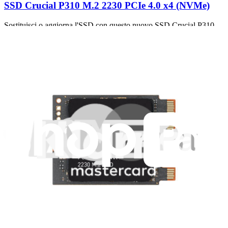
SSD Crucial P310 M.2 2230 PCIe 4.0 x4 (NVMe)
Sostituisci o aggiorna l'SSD con questo nuovo SSD Crucial P310
M.2 2230 PCIe 4.0 x4 (NVMe) .
Unità Crucial originale
Garanzia a vita
199,95 €
Visualizza
iFixit
Chi siamo
Supporto Clienti
Parla di iFixit
Carriere
API
Risorse
Community
Pro Wholesale
Trova un negozio
Per i produttori
Stampa
News
Legal EU