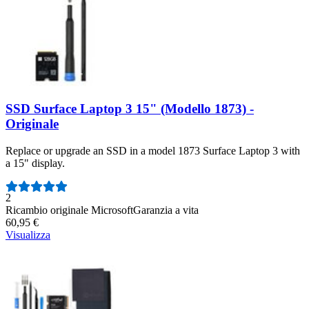
SSD Surface Laptop 3 15" (Modello 1873) -
Originale
Replace or upgrade an SSD in a model 1873 Surface Laptop 3 with
a 15" display.
Numero di recensioni:
2
Ricambio originale Microsoft
Garanzia a vita
60,95 €
Visualizza