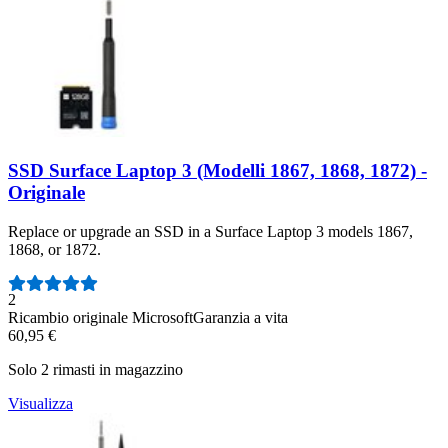
SSD Surface Laptop 3 (Modelli 1867, 1868, 1872) -
Originale
Replace or upgrade an SSD in a Surface Laptop 3 models 1867,
1868, or 1872.
Numero di recensioni:
2
Ricambio originale Microsoft
Garanzia a vita
60,95 €
Solo 2 rimasti in magazzino
Visualizza