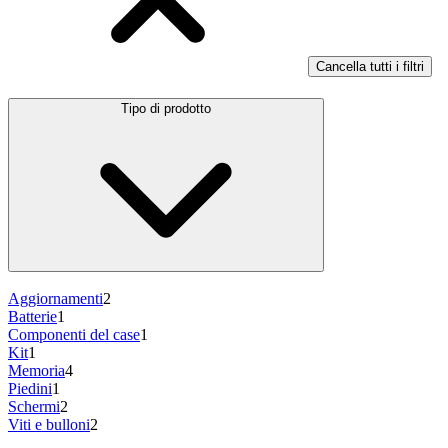
Cancella tutti i filtri
Tipo di prodotto
Aggiornamenti
2
Batterie
1
Componenti del case
1
Kit
1
Memoria
4
Piedini
1
Schermi
2
Viti e bulloni
2