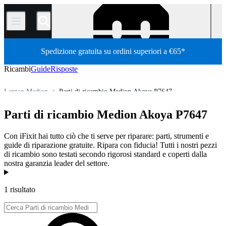
/
Spedizione gratuita su ordini superiori a €65*
Ricambi
Guide
Risposte
Laptop Medion
Parti di ricambio Medion Akoya P7647
Store
Tutti i ricambi
PC
PC portatili
Parti di ricambio Medion Akoya P7647
Con iFixit hai tutto ciò che ti serve per riparare: parti, strumenti e
guide di riparazione gratuite. Ripara con fiducia! Tutti i nostri pezzi
di ricambio sono testati secondo rigorosi standard e coperti dalla
nostra garanzia leader del settore.
Prodotti
1 risultato