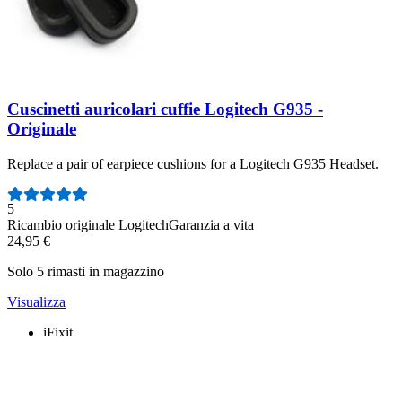
Cuscinetti auricolari cuffie Logitech G935 -
Originale
Replace a pair of earpiece cushions for a Logitech G935 Headset.
Numero di recensioni:
5
Ricambio originale Logitech
Garanzia a vita
24,95 €
Solo 5 rimasti in magazzino
Visualizza
iFixit
Chi siamo
Supporto Clienti
Parla di iFixit
Carriere