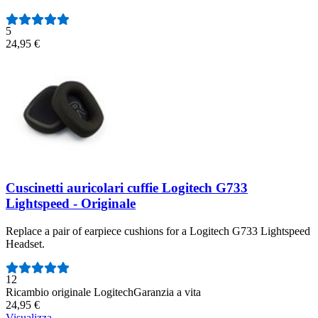
5
24,95 €
Cuscinetti auricolari cuffie Logitech G733
Lightspeed - Originale
Replace a pair of earpiece cushions for a Logitech G733 Lightspeed
Headset.
Numero di recensioni:
12
Ricambio originale Logitech
Garanzia a vita
24,95 €
Visualizza