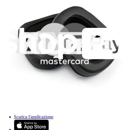
API
Risorse
Community
Pro Wholesale
Trova un negozio
Per i produttori
Stampa
News
Legal EU
Accessibilità
Nota legale
Privacy
Termini di servizio
Politica di rimborso
Entità della garanzia
Polizza di spedizione
Informazioni importanti per i consumatori
Riciclaggio delle batterie e tariffe
Consenso Cookie
Scarica l'applicazione