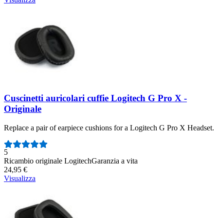
Cuscinetti auricolari cuffie Logitech G Pro X -
Originale
Replace a pair of earpiece cushions for a Logitech G Pro X Headset.
Numero di recensioni:
5
Ricambio originale Logitech
Garanzia a vita
24,95 €
Visualizza