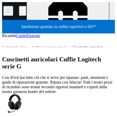
/
Spedizione gratuita su ordini superiori a €65*
Ricambi
Guide
Risposte
Gaming Headset
Cuffie Logitech serie G
Cuscinetti auricolari
Store
Tutti i ricambi
Elettronica
Headphone
Cuscinetti auricolari Cuffie Logitech
serie G
Con iFixit hai tutto ciò che ti serve per riparare: parti, strumenti e
guide di riparazione gratuite. Ripara con fiducia! Tutti i nostri pezzi
di ricambio sono testati secondo rigorosi standard e coperti dalla
nostra garanzia leader del settore.