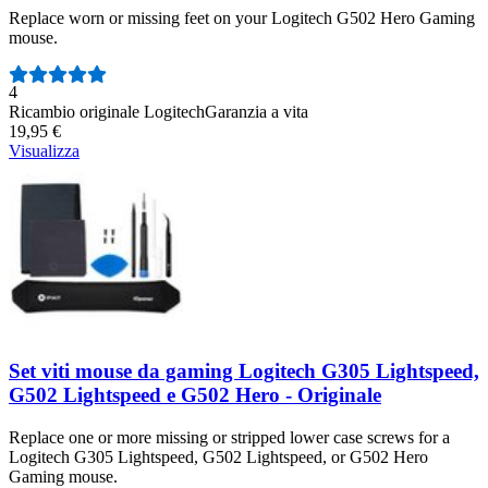
Replace worn or missing feet on your Logitech G502 Hero Gaming
mouse.
Numero di recensioni:
4
Ricambio originale Logitech
Garanzia a vita
19,95 €
Visualizza
Set viti mouse da gaming Logitech G305 Lightspeed,
G502 Lightspeed e G502 Hero - Originale
Replace one or more missing or stripped lower case screws for a
Logitech G305 Lightspeed, G502 Lightspeed, or G502 Hero
Gaming mouse.