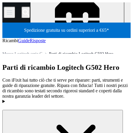
/
Spedizione gratuita su ordini superiori a €65*
Ricambi
Guide
Risposte
Mouse Logitech serie G
Parti di ricambio Logitech G502 Hero
Hardware computer
Mouse
Ricambi mouse Logitech
Parti di ricambio Logitech G502 Hero
Store
Tutti i ricambi
Con iFixit hai tutto ciò che ti serve per riparare: parti, strumenti e
guide di riparazione gratuite. Ripara con fiducia! Tutti i nostri pezzi
di ricambio sono testati secondo rigorosi standard e coperti dalla
nostra garanzia leader del settore.
Prodotti