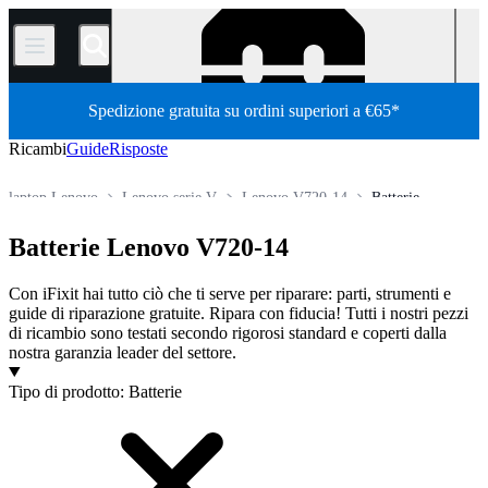
/
Spedizione gratuita su ordini superiori a €65*
Ricambi
Guide
Risposte
laptop Lenovo
Lenovo serie V
Lenovo V720-14
Batterie
Store
Tutti i ricambi
PC
PC portatili
Batterie Lenovo V720-14
Con iFixit hai tutto ciò che ti serve per riparare: parti, strumenti e
guide di riparazione gratuite. Ripara con fiducia! Tutti i nostri pezzi
di ricambio sono testati secondo rigorosi standard e coperti dalla
nostra garanzia leader del settore.
Prodotti
Tipo di prodotto
:
Batterie