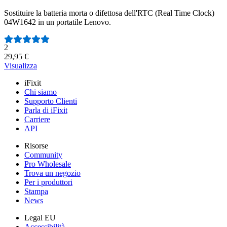
Sostituire la batteria morta o difettosa dell'RTC (Real Time Clock)
04W1642 in un portatile Lenovo.
Numero di recensioni:
2
29,95 €
Visualizza
iFixit
Chi siamo
Supporto Clienti
Parla di iFixit
Carriere
API
Risorse
Community
Pro Wholesale
Trova un negozio
Per i produttori
Stampa
News
Legal EU
Accessibilità