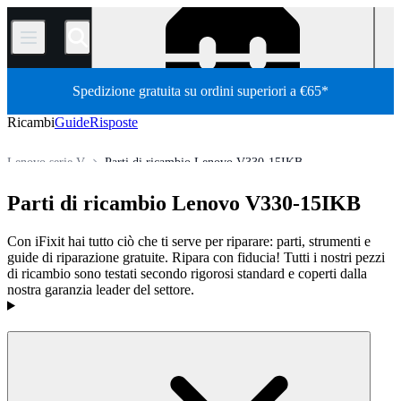
/
Spedizione gratuita su ordini superiori a €65*
Ricambi
Guide
Risposte
Lenovo serie V
Parti di ricambio Lenovo V330-15IKB
Store
Tutti i ricambi
PC
PC portatili
laptop Lenovo
Parti di ricambio Lenovo V330-15IKB
Con iFixit hai tutto ciò che ti serve per riparare: parti, strumenti e
guide di riparazione gratuite. Ripara con fiducia! Tutti i nostri pezzi
di ricambio sono testati secondo rigorosi standard e coperti dalla
nostra garanzia leader del settore.
Prodotti