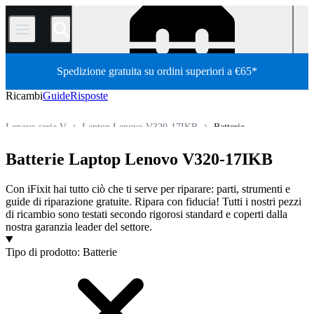
/
Spedizione gratuita su ordini superiori a €65*
Ricambi
Guide
Risposte
Lenovo serie V
Laptop Lenovo V320-17IKB
Batterie
Store
Tutti i ricambi
PC
PC portatili
laptop Lenovo
Batterie Laptop Lenovo V320-17IKB
Con iFixit hai tutto ciò che ti serve per riparare: parti, strumenti e
guide di riparazione gratuite. Ripara con fiducia! Tutti i nostri pezzi
di ricambio sono testati secondo rigorosi standard e coperti dalla
nostra garanzia leader del settore.
Prodotti
Tipo di prodotto
:
Batterie