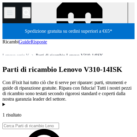
/
Spedizione gratuita su ordini superiori a €65*
Ricambi
Guide
Risposte
Lenovo serie V
Parti di ricambio Lenovo V310-14ISK
Store
Tutti i ricambi
PC
PC portatili
laptop Lenovo
Parti di ricambio Lenovo V310-14ISK
Con iFixit hai tutto ciò che ti serve per riparare: parti, strumenti e
guide di riparazione gratuite. Ripara con fiducia! Tutti i nostri pezzi
di ricambio sono testati secondo rigorosi standard e coperti dalla
nostra garanzia leader del settore.
Prodotti
1 risultato