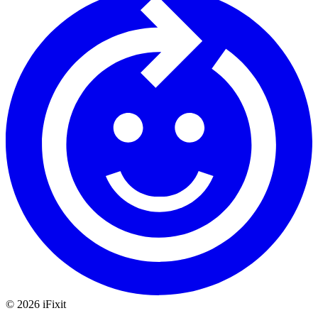
©
2026
iFixit
—