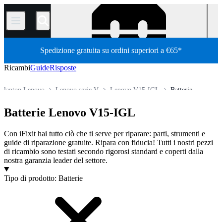
/
Spedizione gratuita su ordini superiori a €65*
Ricambi
Guide
Risposte
laptop Lenovo
Lenovo serie V
Lenovo V15-IGL
Batterie
Store
Tutti i ricambi
PC
PC portatili
Batterie Lenovo V15-IGL
Con iFixit hai tutto ciò che ti serve per riparare: parti, strumenti e
guide di riparazione gratuite. Ripara con fiducia! Tutti i nostri pezzi
di ricambio sono testati secondo rigorosi standard e coperti dalla
nostra garanzia leader del settore.
Prodotti
Tipo di prodotto
:
Batterie