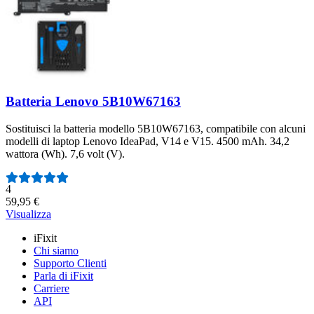
Batteria Lenovo 5B10W67163
Sostituisci la batteria modello 5B10W67163, compatibile con alcuni
modelli di laptop Lenovo IdeaPad, V14 e V15. 4500 mAh. 34,2
wattora (Wh). 7,6 volt (V).
Numero di recensioni:
4
59,95 €
Visualizza
iFixit
Chi siamo
Supporto Clienti
Parla di iFixit
Carriere
API