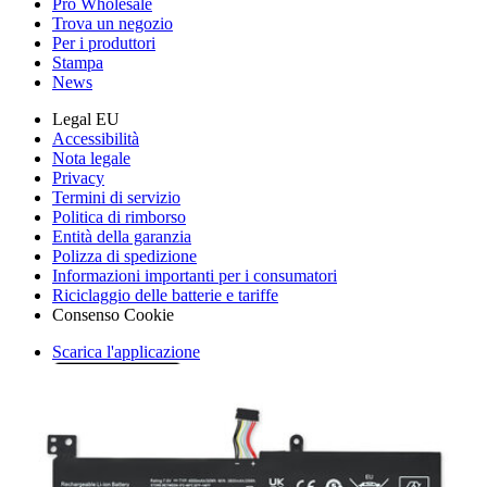
Pro Wholesale
Trova un negozio
Per i produttori
Stampa
News
Legal EU
Accessibilità
Nota legale
Privacy
Termini di servizio
Politica di rimborso
Entità della garanzia
Polizza di spedizione
Informazioni importanti per i consumatori
Riciclaggio delle batterie e tariffe
Consenso Cookie
Scarica l'applicazione