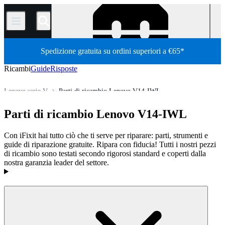
/
Spedizione gratuita su ordini superiori a €65*
Ricambi
Guide
Risposte
Lenovo serie V
Parti di ricambio Lenovo V14-IWL
Store
Tutti i ricambi
PC
PC portatili
laptop Lenovo
Parti di ricambio Lenovo V14-IWL
Con iFixit hai tutto ciò che ti serve per riparare: parti, strumenti e
guide di riparazione gratuite. Ripara con fiducia! Tutti i nostri pezzi
di ricambio sono testati secondo rigorosi standard e coperti dalla
nostra garanzia leader del settore.
Prodotti