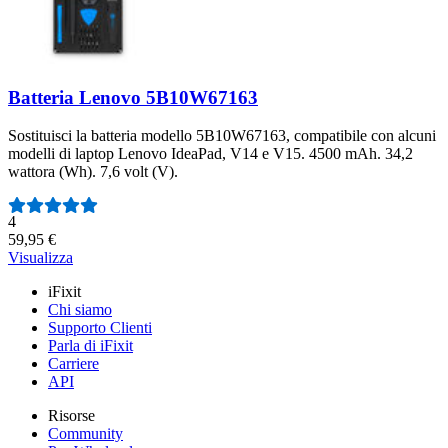
Batteria Lenovo 5B10W67163
Sostituisci la batteria modello 5B10W67163, compatibile con alcuni
modelli di laptop Lenovo IdeaPad, V14 e V15. 4500 mAh. 34,2
wattora (Wh). 7,6 volt (V).
Numero di recensioni:
4
59,95 €
Visualizza
iFixit
Chi siamo
Supporto Clienti
Parla di iFixit
Carriere
API
Risorse
Community