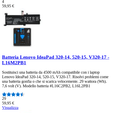
4
59,95 €
Batteria Lenovo IdeaPad 320-14, 520-15, V320-17 -
L16M2PB1
Sostituisci una batteria da 4500 mAh compatibile con i laptop
Lenovo IdeaPad 320-14, 520-15, V320-17. Risolvi problemi come
una batteria gonfia o che si scarica velocemente. 29 wattora (Wh).
7,6 volt (V). Modello batteria #L16C2PB2, L16L2PB1
Numero di recensioni:
29
59,95 €
Visualizza