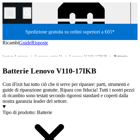
/
Spedizione gratuita su ordini superiori a €65*
Ricambi
Guide
Risposte
laptop Lenovo
Lenovo serie V
Lenovo V110-17IKB
Batterie
Store
Tutti i ricambi
PC
PC portatili
Batterie Lenovo V110-17IKB
Con iFixit hai tutto ciò che ti serve per riparare: parti, strumenti e
guide di riparazione gratuite. Ripara con fiducia! Tutti i nostri pezzi
di ricambio sono testati secondo rigorosi standard e coperti dalla
nostra garanzia leader del settore.
Prodotti
Tipo di prodotto
:
Batterie