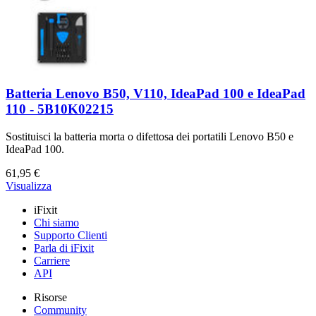
Batteria Lenovo B50, V110, IdeaPad 100 e IdeaPad
110 - 5B10K02215
Sostituisci la batteria morta o difettosa dei portatili Lenovo B50 e
IdeaPad 100.
61,95 €
Visualizza
iFixit
Chi siamo
Supporto Clienti
Parla di iFixit
Carriere
API
Risorse
Community