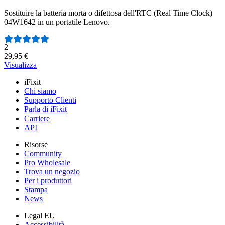
Sostituire la batteria morta o difettosa dell'RTC (Real Time Clock)
04W1642 in un portatile Lenovo.
Numero di recensioni:
2
29,95 €
Visualizza
iFixit
Chi siamo
Supporto Clienti
Parla di iFixit
Carriere
API
Risorse
Community
Pro Wholesale
Trova un negozio
Per i produttori
Stampa
News
Legal EU
Accessibilità