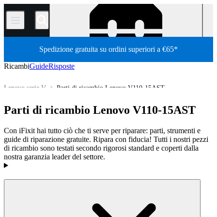
/
Spedizione gratuita su ordini superiori a €65*
Ricambi
Guide
Risposte
Lenovo serie V
Parti di ricambio Lenovo V110-15AST
Store
Tutti i ricambi
PC
PC portatili
laptop Lenovo
Parti di ricambio Lenovo V110-15AST
Con iFixit hai tutto ciò che ti serve per riparare: parti, strumenti e
guide di riparazione gratuite. Ripara con fiducia! Tutti i nostri pezzi
di ricambio sono testati secondo rigorosi standard e coperti dalla
nostra garanzia leader del settore.
Prodotti