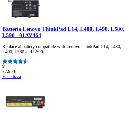
Batteria Lenovo ThinkPad L14, L480, L490, L580,
L590 - 01AV464
Replace al battery compatible with Lenovo ThinkPad L14, L480,
L490, L580 and L590.
Numero di recensioni:
9
77,95 €
Visualizza