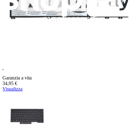
Tastiera retroilluminata Lenovo ThinkPad L480
Sostituisci una tastiera danneggiata o difettosa compatibile con un
portatile Lenovo ThinkPad L480.
Garanzia a vita
34,95 €
Visualizza