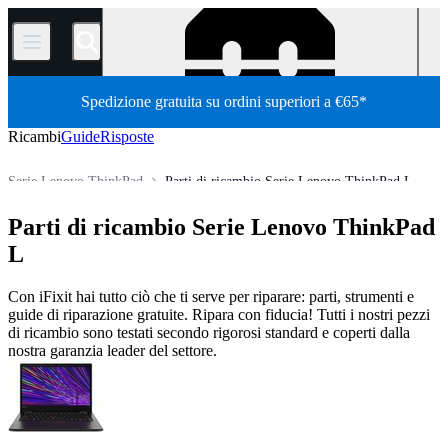
/
Spedizione gratuita su ordini superiori a €65*
Ricambi
Guide
Risposte
Serie Lenovo ThinkPad
Parti di ricambio Serie Lenovo ThinkPad L
Store
Tutti i ricambi
PC
PC portatili
laptop Lenovo
Parti di ricambio Serie Lenovo ThinkPad
L
Con iFixit hai tutto ciò che ti serve per riparare: parti, strumenti e
guide di riparazione gratuite. Ripara con fiducia! Tutti i nostri pezzi
di ricambio sono testati secondo rigorosi standard e coperti dalla
nostra garanzia leader del settore.