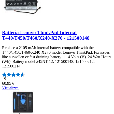
Batteria Lenovo ThinkPad Internal
T440/T450/T460/X240-X270 - 121500148
Replace a 2105 mAh internal battery compatible with the
T440/T450/T460/X240-X270 model Lenovo ThinkPad. Fix issues
like a swollen or fast draining battery. 11.4 Volts (V). 24 Watt Hours
(Wh). Battery model #45N1112, 121500148, 121500212,
121500214
Numero di recensioni:
19
60,95 €
Visualizza