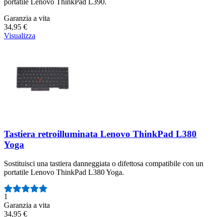
portatile Lenovo ThinkPad L390.
Garanzia a vita
34,95 €
Visualizza
Tastiera retroilluminata Lenovo ThinkPad L380
Yoga
Sostituisci una tastiera danneggiata o difettosa compatibile con un
portatile Lenovo ThinkPad L380 Yoga.
Numero di recensioni:
1
Garanzia a vita
34,95 €