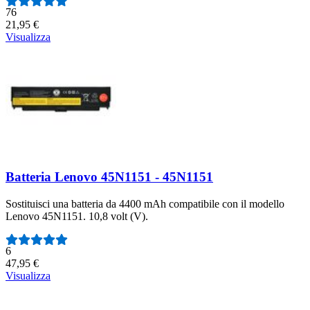
Numero di recensioni:
76
21,95 €
Visualizza
Batteria Lenovo 45N1151 - 45N1151
Sostituisci una batteria da 4400 mAh compatibile con il modello
Lenovo 45N1151. 10,8 volt (V).
Numero di recensioni:
6
47,95 €
Visualizza