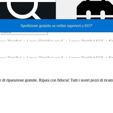
Spedizione gratuita su ordini superiori a €65*
/
enovo ThinkPad
Lenovo ThinkPad serie E
Lenovo ThinkPad E575
Ca
enovo ThinkPad
Lenovo ThinkPad serie E
Lenovo ThinkPad E575
Ca
de di riparazione gratuite. Ripara con fiducia! Tutti i nostri pezzi di ric