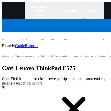
Aggiusta
le tue
Community
Store
cose
Store
Tutti i ricambi
PC
PC portatili
laptop Lenovo
Serie L
Ricambi
Guide
Risposte
Store
Tutti i ricambi
PC
PC portatili
laptop Lenovo
Serie L
Cavi Lenovo ThinkPad E575
Con iFixit hai tutto ciò che ti serve per riparare: parti, strumenti e gui
garanzia leader del settore.
Prodotti