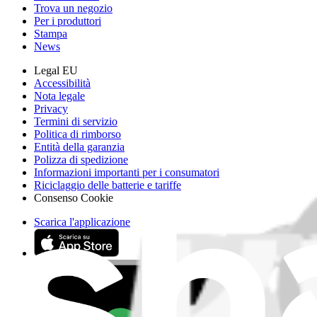
Trova un negozio
Per i produttori
Stampa
News
Legal EU
Accessibilità
Nota legale
Privacy
Termini di servizio
Politica di rimborso
Entità della garanzia
Polizza di spedizione
Informazioni importanti per i consumatori
Riciclaggio delle batterie e tariffe
Consenso Cookie
Scarica l'applicazione