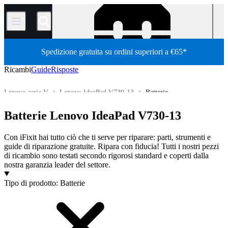
/
Spedizione gratuita su ordini superiori a €65*
Ricambi
Guide
Risposte
Lenovo serie V
Lenovo IdeaPad V730-13
Batterie
Store
Tutti i ricambi
PC
PC portatili
laptop Lenovo
Batterie Lenovo IdeaPad V730-13
Con iFixit hai tutto ciò che ti serve per riparare: parti, strumenti e
guide di riparazione gratuite. Ripara con fiducia! Tutti i nostri pezzi
di ricambio sono testati secondo rigorosi standard e coperti dalla
nostra garanzia leader del settore.
Prodotti
Tipo di prodotto
:
Batterie