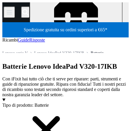
/
Spedizione gratuita su ordini superiori a €65*
Ricambi
Guide
Risposte
Lenovo serie V
Lenovo IdeaPad V320-17IKB
Batterie
Store
Tutti i ricambi
PC
PC portatili
laptop Lenovo
Batterie Lenovo IdeaPad V320-17IKB
Con iFixit hai tutto ciò che ti serve per riparare: parti, strumenti e
guide di riparazione gratuite. Ripara con fiducia! Tutti i nostri pezzi
di ricambio sono testati secondo rigorosi standard e coperti dalla
nostra garanzia leader del settore.
Prodotti
Tipo di prodotto
:
Batterie