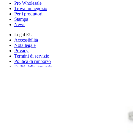
Pro Wholesale
Trova un negozio
Per i produttori
Stampa
News
Legal EU
Accessibilità
Nota legale
Privacy
Termini di servizio
Politica di rimborso
Entità della garanzia
Polizza di spedizione
Informazioni importanti per i consumatori
Riciclaggio delle batterie e tariffe
Consenso Cookie
Scarica l'applicazione