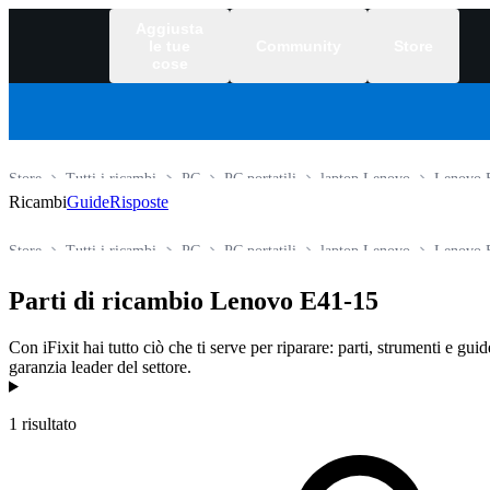
Aggiusta
le tue
Community
Store
cose
Store
Tutti i ricambi
PC
PC portatili
laptop Lenovo
Lenovo E
Ricambi
Guide
Risposte
Store
Tutti i ricambi
PC
PC portatili
laptop Lenovo
Lenovo E
Parti di ricambio Lenovo E41-15
Con iFixit hai tutto ciò che ti serve per riparare: parti, strumenti e gui
garanzia leader del settore.
Prodotti
1 risultato