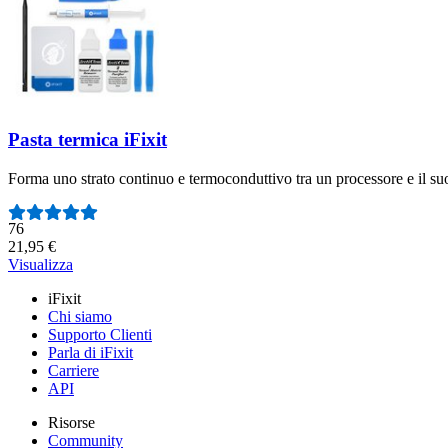
Pasta termica iFixit
Forma uno strato continuo e termoconduttivo tra un processore e il suo 
Numero di recensioni:
76
21,95 €
Visualizza
iFixit
Chi siamo
Supporto Clienti
Parla di iFixit
Carriere
API
Risorse
Community