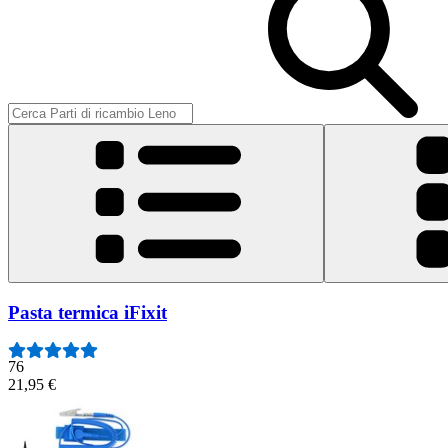
Pasta termica iFixit
76
21,95 €