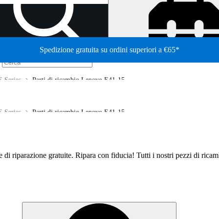
Spedizione gratuita su ordini superiori a €65*
/
 Series
Parti di ricambio Lenovo E41-15
 Series
Parti di ricambio Lenovo E41-15
de di riparazione gratuite. Ripara con fiducia! Tutti i nostri pezzi di ric