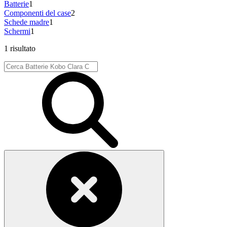
Batterie
1
Componenti del case
2
Schede madre
1
Schermi
1
1 risultato