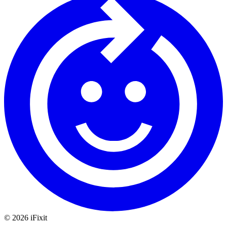
©
2026
iFixit
—