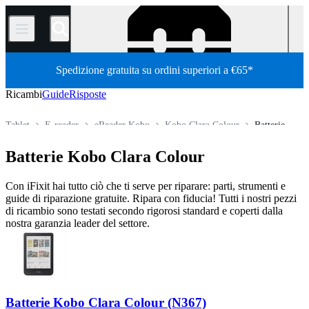
/
Spedizione gratuita su ordini superiori a €65*
Ricambi
Guide
Risposte
Tablet
E-reader
eReader Kobo
Kobo Clara Colour
Batterie
Store
Tutti i ricambi
Batterie Kobo Clara Colour
Con iFixit hai tutto ciò che ti serve per riparare: parti, strumenti e
guide di riparazione gratuite. Ripara con fiducia! Tutti i nostri pezzi
di ricambio sono testati secondo rigorosi standard e coperti dalla
nostra garanzia leader del settore.
Batterie Kobo Clara Colour (N367)