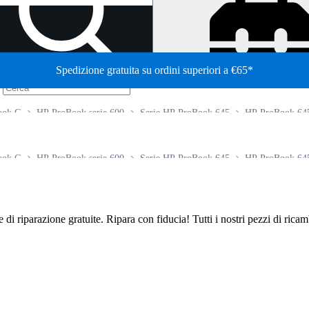
Spedizione gratuita su ordini superiori a €65*
/
ook G
HP ProBook serie 600
Serie HP ProBook 645
HP ProBook 64
ook G
HP ProBook serie 600
Serie HP ProBook 645
HP ProBook 64
de di riparazione gratuite. Ripara con fiducia! Tutti i nostri pezzi di ric