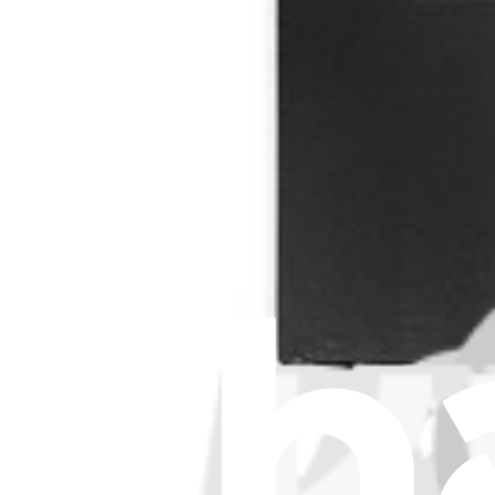
Parla di iFixit
Carriere
API
Risorse
Community
Pro Wholesale
Trova un negozio
Per i produttori
Stampa
News
Legal EU
Accessibilità
Nota legale
Privacy
Termini di servizio
Politica di rimborso
Entità della garanzia
Polizza di spedizione
Informazioni importanti per i consumatori
Riciclaggio delle batterie e tariffe
Consenso Cookie
Scarica l'applicazione