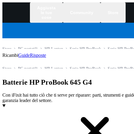
Aggiusta
le tue
Community
Store
cose
Store
PC portatili
HP Laptop
Serie HP ProBook
Serie HP ProB
Ricambi
Guide
Risposte
Store
PC portatili
HP Laptop
Serie HP ProBook
Serie HP ProB
Batterie HP ProBook 645 G4
Con iFixit hai tutto ciò che ti serve per riparare: parti, strumenti e gui
garanzia leader del settore.
Prodotti