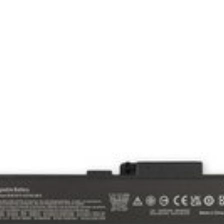
tt Hours (Wh). 11.4 Volts (V). Part #CD03XL.