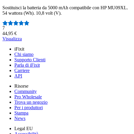
Sostituisci la batteria da 5000 mAh compatibile con HP MU09XL.
54 wattora (Wh). 10,8 volt (V).
Numero di recensioni:
7
44,95 €
Visualizza
iFixit
Chi siamo
Supporto Clienti
Parla di iFixit
Carriere
API
Risorse
Community
Pro Wholesale
Trova un negozio
Per i produttori
Stampa
News
Legal EU
Accessibilità