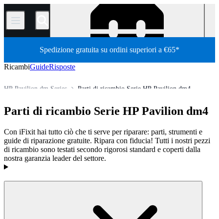
/
Spedizione gratuita su ordini superiori a €65*
Ricambi
Guide
Risposte
HP Pavilion dm Series
Parti di ricambio Serie HP Pavilion dm4
Tutti i ricambi
PC
PC portatili
HP Laptop
HP Pavilion
Parti di ricambio Serie HP Pavilion dm4
Store
Con iFixit hai tutto ciò che ti serve per riparare: parti, strumenti e
guide di riparazione gratuite. Ripara con fiducia! Tutti i nostri pezzi
di ricambio sono testati secondo rigorosi standard e coperti dalla
nostra garanzia leader del settore.
Prodotti