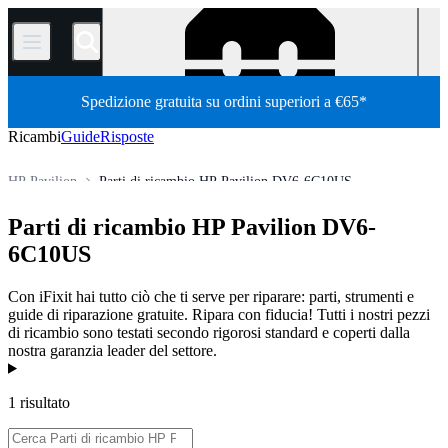
/
Spedizione gratuita su ordini superiori a €65*
Ricambi
Guide
Risposte
HP Pavilion
Parti di ricambio HP Pavilion DV6-6C10US
Store
Tutti i ricambi
PC
PC portatili
HP Laptop
Parti di ricambio HP Pavilion DV6-
6C10US
Con iFixit hai tutto ciò che ti serve per riparare: parti, strumenti e
guide di riparazione gratuite. Ripara con fiducia! Tutti i nostri pezzi
di ricambio sono testati secondo rigorosi standard e coperti dalla
nostra garanzia leader del settore.
Prodotti
1 risultato