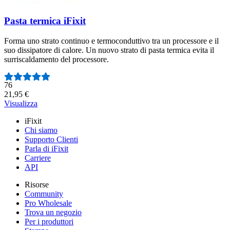
Pasta termica iFixit
Forma uno strato continuo e termoconduttivo tra un processore e il
suo dissipatore di calore. Un nuovo strato di pasta termica evita il
surriscaldamento del processore.
Numero di recensioni:
76
21,95 €
Visualizza
iFixit
Chi siamo
Supporto Clienti
Parla di iFixit
Carriere
API
Risorse
Community
Pro Wholesale
Trova un negozio
Per i produttori