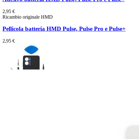
2,95 €
Ricambio originale HMD
Pellicola batteria HMD Pulse, Pulse Pro e Pulse+
2,95 €
Cover posteriore HMD Pulse Pro
Sostituisci una cover posteriore compatibile con il tuo smartphone H
Numero di recensioni:
1
Ricambio originale HMD
Garanzia a vita