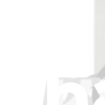
24,95 €
Visualizza
Adesivo batteria HMD Pulse, Pulse Pro e Pulse+
Replace the custom cut adhesive strips that hold the battery to the c
Ricambio originale HMD
2,95 €
Solo 3 rimasti in magazzino
Visualizza