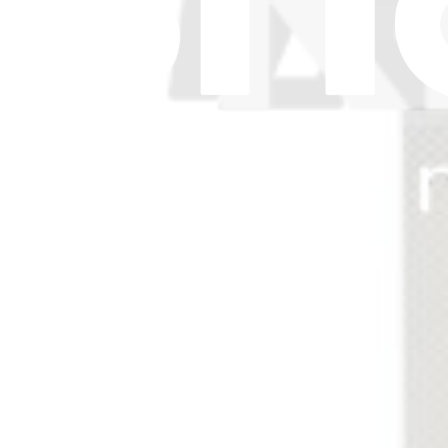
Pellicola batteria HMD Pulse, Pulse Pro e Pulse+
Replace a torn or missing adhesive film on the battery in your HMD P
Ricambio originale HMD
2,95 €
Visualizza
iFixit
Chi siamo
Supporto Clienti
Parla di iFixit
Carriere
API
Risorse
Community
Pro Wholesale