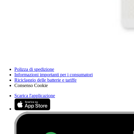
Trova un negozio
Per i produttori
Stampa
News
Legal EU
Accessibilità
Nota legale
Privacy
Termini di servizio
Politica di rimborso
Entità della garanzia
Polizza di spedizione
Informazioni importanti per i consumatori
Riciclaggio delle batterie e tariffe
Consenso Cookie
Scarica l'applicazione