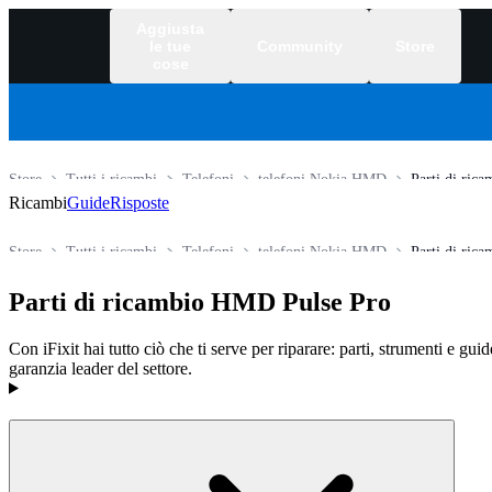
Aggiusta
le tue
Community
Store
cose
Store
Tutti i ricambi
Telefoni
telefoni Nokia HMD
Parti di ric
Ricambi
Guide
Risposte
Store
Tutti i ricambi
Telefoni
telefoni Nokia HMD
Parti di ric
Parti di ricambio HMD Pulse Pro
Con iFixit hai tutto ciò che ti serve per riparare: parti, strumenti e gui
garanzia leader del settore.
Prodotti