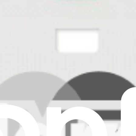
ase of an HMD Pulse, Pulse Pro, or Pulse+ smartphone.