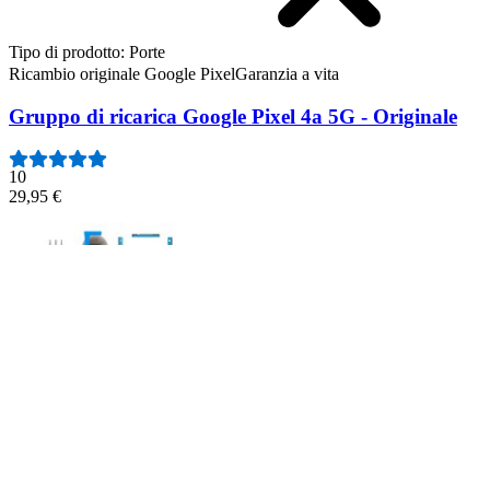
Tipo di prodotto
:
Porte
Ricambio originale Google Pixel
Garanzia a vita
Gruppo di ricarica Google Pixel 4a 5G - Originale
10
29,95 €
Gruppo di ricarica Google Pixel 4a 5G - Originale
Sostituisci una porta USB danneggiata o corrosa per uno smartphone