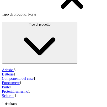
Tipo di prodotto
:
Porte
Tipo di prodotto
Adesivi
5
Batterie
1
Componenti del case
1
Fotocamere
1
Porte
1
Proteggi schermo
1
Schermi
1
1 risultato