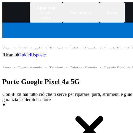
Aggiusta
le tue
Community
Store
cose
Store
Tutti i ricambi
Telefoni
Telefoni Google
Google Pixel 4a
Ricambi
Guide
Risposte
Store
Tutti i ricambi
Telefoni
Telefoni Google
Google Pixel 4a
Porte Google Pixel 4a 5G
Con iFixit hai tutto ciò che ti serve per riparare: parti, strumenti e gui
garanzia leader del settore.
Prodotti