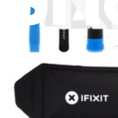
Nota legale
Privacy
Termini di servizio
Politica di rimborso
Entità della garanzia
Polizza di spedizione
Informazioni importanti per i consumatori
Riciclaggio delle batterie e tariffe
Consenso Cookie
Scarica l'applicazione