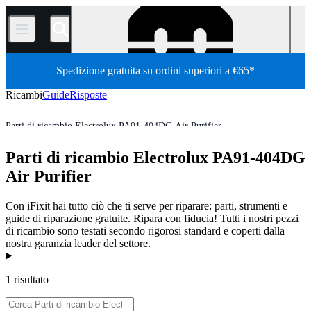
/
Spedizione gratuita su ordini superiori a €65*
Ricambi
Guide
Risposte
Parti di ricambio Electrolux PA91-404DG Air Purifier
HVAC
Air Purifier
Electrolux Air Purifier
Parti di ricambio Electrolux PA91-404DG
Store
Tutti i ricambi
Ricambi per elettrodomestici
Air Purifier
Con iFixit hai tutto ciò che ti serve per riparare: parti, strumenti e
guide di riparazione gratuite. Ripara con fiducia! Tutti i nostri pezzi
di ricambio sono testati secondo rigorosi standard e coperti dalla
nostra garanzia leader del settore.
Prodotti
1 risultato