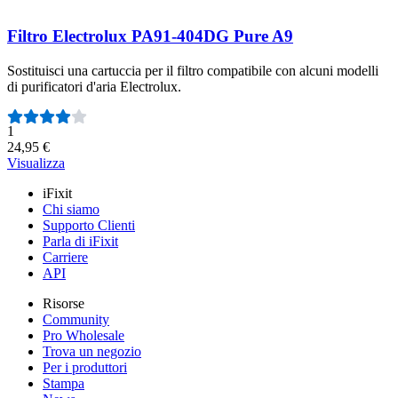
Filtro Electrolux PA91-404DG Pure A9
Sostituisci una cartuccia per il filtro compatibile con alcuni modelli
di purificatori d'aria Electrolux.
Numero di recensioni:
1
24,95 €
Visualizza
iFixit
Chi siamo
Supporto Clienti
Parla di iFixit
Carriere
API
Risorse
Community
Pro Wholesale
Trova un negozio
Per i produttori
Stampa