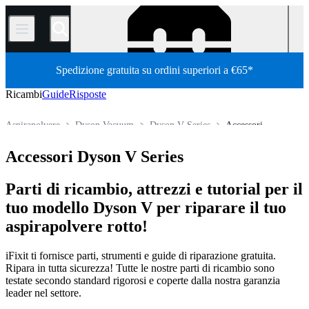
/
Spedizione gratuita su ordini superiori a €65*
Ricambi
Guide
Risposte
Aspirapolvere
Dyson Vacuum
Dyson V Series
Accessori
Store
Tutti i ricambi
Elettrodomestici
Accessori Dyson V Series
Parti di ricambio, attrezzi e tutorial per il
tuo modello Dyson V per riparare il tuo
aspirapolvere rotto!
iFixit ti fornisce parti, strumenti e guide di riparazione gratuita.
Ripara in tutta sicurezza! Tutte le nostre parti di ricambio sono
testate secondo standard rigorosi e coperte dalla nostra garanzia
leader nel settore.