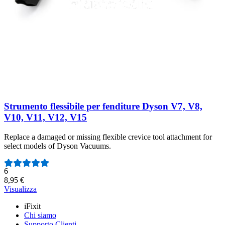
Visualizza
Strumento flessibile per fenditure Dyson V7, V8,
V10, V11, V12, V15
Replace a damaged or missing flexible crevice tool attachment for
select models of Dyson Vacuums.
Numero di recensioni:
6
8,95 €
Visualizza
iFixit
Chi siamo
Supporto Clienti