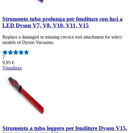
Strumento tubo prolunga per fenditure con luci a
LED Dyson V7, V8, V10, V11, V15
Replace a damaged or missing crevice tool attachment for select
models of Dyson Vacuums.
Numero di recensioni:
7
9,95 €
Visualizza
Strumento a tubo leggero per fenditure Dyson V15,