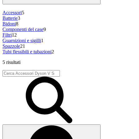
Accessori
5
Batterie
3
Bidoni
8
Componenti del case
9
Filtri
12
Guarnizioni e sigilli
1
Spazzole
21
Tubi flessibili e tubazioni
2
5 risultati