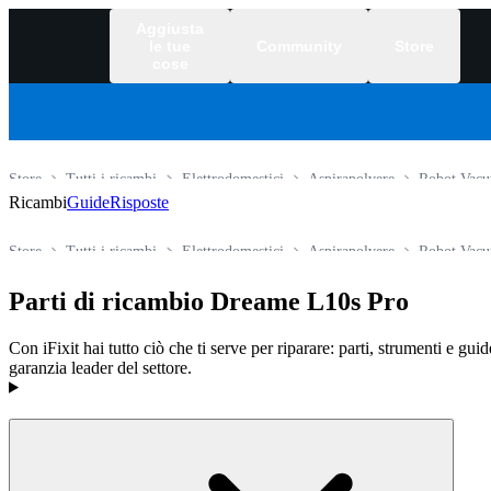
Aggiusta
le tue
Community
Store
cose
Store
Tutti i ricambi
Elettrodomestici
Aspirapolvere
Robot Vacu
Ricambi
Guide
Risposte
Store
Tutti i ricambi
Elettrodomestici
Aspirapolvere
Robot Vacu
Parti di ricambio Dreame L10s Pro
Con iFixit hai tutto ciò che ti serve per riparare: parti, strumenti e gui
garanzia leader del settore.
Prodotti