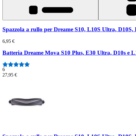
Spazzola a rullo per Dreame S10, L10S Ultra, D10S, 
6,95 €
Batteria Dreame Mova S10 Plus, E30 Ultra, D10s e 
6
27,95 €