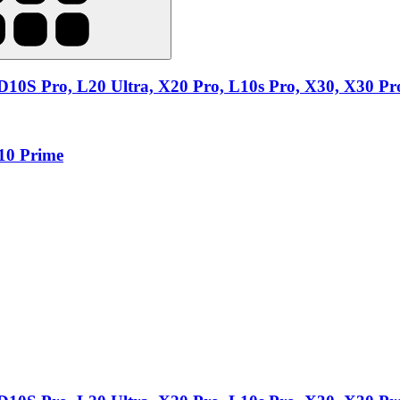
D10S Pro, L20 Ultra, X20 Pro, L10s Pro, X30, X30 Pro
L10 Prime