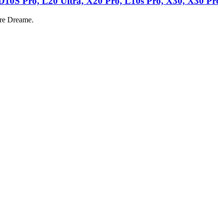
D10S Pro, L20 Ultra, X20 Pro, L10s Pro, X30, X30 Pro
vere Dreame.
L10 Prime
nt battery is what you need to bring your dead vacuum back to life!