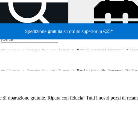
Spedizione gratuita su ordini superiori a €65*
/
um Cleaner
Dreame Vacuum Cleaner
Parti di ricambio Dreame L10s Pr
um Cleaner
Dreame Vacuum Cleaner
Parti di ricambio Dreame L10s Pr
de di riparazione gratuite. Ripara con fiducia! Tutti i nostri pezzi di ric