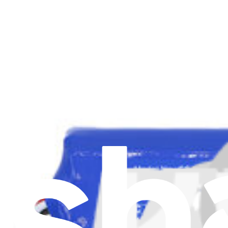
iFixit
Chi siamo
Supporto Clienti
Parla di iFixit
Carriere
API
Risorse
Community
Pro Wholesale
Trova un negozio
Per i produttori
Stampa
News
Legal EU
Accessibilità
Nota legale
Privacy
Termini di servizio
Politica di rimborso
Entità della garanzia
Polizza di spedizione
Informazioni importanti per i consumatori
Riciclaggio delle batterie e tariffe