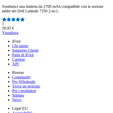
Sostituisci una batteria da 2700 mAh compatibile con la sezione
tablet del Dell Latitude 7350 2-in-1.
Numero di recensioni:
1
50,95 €
Visualizza
iFixit
Chi siamo
Supporto Clienti
Parla di iFixit
Carriere
API
Risorse
Community
Pro Wholesale
Trova un negozio
Per i produttori
Stampa
News
Legal EU
Accessibilità