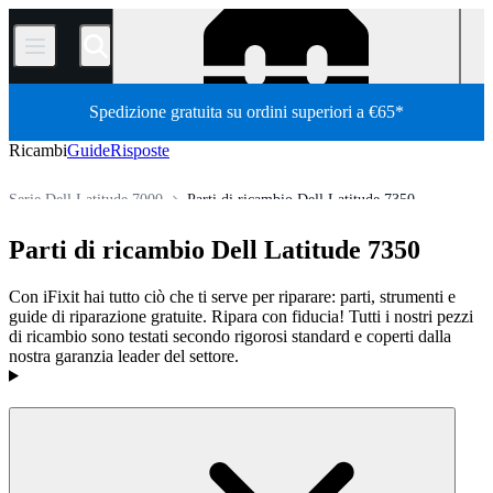
/
Spedizione gratuita su ordini superiori a €65*
Ricambi
Guide
Risposte
Serie Dell Latitude 7000
Parti di ricambio Dell Latitude 7350
PC
PC portatili
Laptop Dell
Serie Dell Latitude
Parti di ricambio Dell Latitude 7350
Store
Tutti i ricambi
Con iFixit hai tutto ciò che ti serve per riparare: parti, strumenti e
guide di riparazione gratuite. Ripara con fiducia! Tutti i nostri pezzi
di ricambio sono testati secondo rigorosi standard e coperti dalla
nostra garanzia leader del settore.
Prodotti