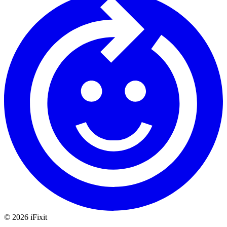
©
2026
iFixit
—