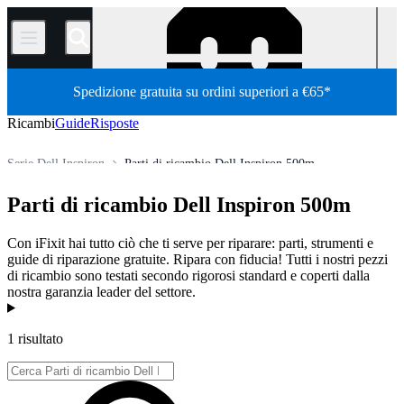
/
Spedizione gratuita su ordini superiori a €65*
Ricambi
Guide
Risposte
Serie Dell Inspiron
Parti di ricambio Dell Inspiron 500m
Store
Tutti i ricambi
PC
PC portatili
Laptop Dell
Parti di ricambio Dell Inspiron 500m
Con iFixit hai tutto ciò che ti serve per riparare: parti, strumenti e
guide di riparazione gratuite. Ripara con fiducia! Tutti i nostri pezzi
di ricambio sono testati secondo rigorosi standard e coperti dalla
nostra garanzia leader del settore.
Prodotti
1 risultato