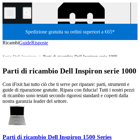
/
Spedizione gratuita su ordini superiori a €65*
Ricambi
Guide
Risposte
Serie Dell Inspiron
Parti di ricambio Dell Inspiron serie 1000
Store
Tutti i ricambi
PC
PC portatili
Laptop Dell
Parti di ricambio Dell Inspiron serie 1000
Con iFixit hai tutto ciò che ti serve per riparare: parti, strumenti e
guide di riparazione gratuite. Ripara con fiducia! Tutti i nostri pezzi
di ricambio sono testati secondo rigorosi standard e coperti dalla
nostra garanzia leader del settore.
Parti di ricambio Dell Inspiron 1500 Series