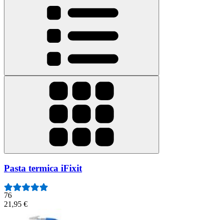
Pasta termica iFixit
76
21,95 €