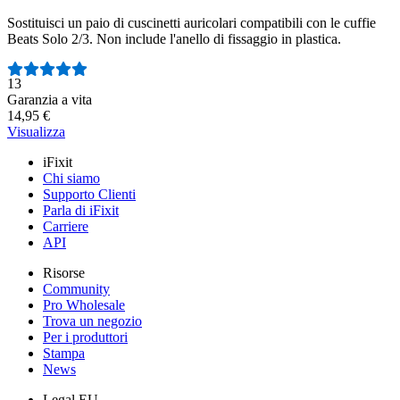
Sostituisci un paio di cuscinetti auricolari compatibili con le cuffie
Beats Solo 2/3. Non include l'anello di fissaggio in plastica.
Numero di recensioni:
13
Garanzia a vita
14,95 €
Visualizza
iFixit
Chi siamo
Supporto Clienti
Parla di iFixit
Carriere
API
Risorse
Community
Pro Wholesale
Trova un negozio
Per i produttori
Stampa
News
Legal EU