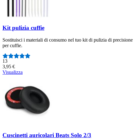
Kit pulizia cuffie
Sostituisci i materiali di consumo nel tuo kit di pulizia di precisione
per cuffie.
Numero di recensioni:
13
3,95 €
Visualizza
Cuscinetti auricolari Beats Solo 2/3