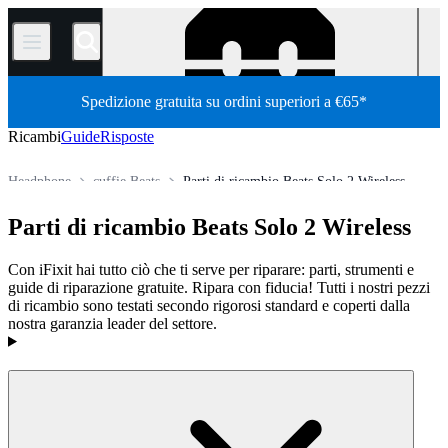
/
Spedizione gratuita su ordini superiori a €65*
Ricambi
Guide
Risposte
Headphone
cuffie Beats
Parti di ricambio Beats Solo 2 Wireless
Store
Tutti i ricambi
Elettronica
Parti di ricambio Beats Solo 2 Wireless
Con iFixit hai tutto ciò che ti serve per riparare: parti, strumenti e
guide di riparazione gratuite. Ripara con fiducia! Tutti i nostri pezzi
di ricambio sono testati secondo rigorosi standard e coperti dalla
nostra garanzia leader del settore.
Prodotti