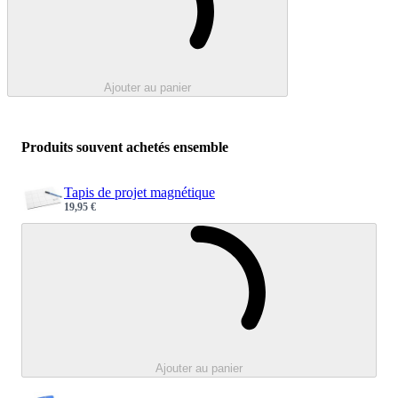
Ajouter au panier
Produits souvent achetés ensemble
Tapis de projet magnétique
19,95 €
Sale price
Chargement e
Ajouter au panier