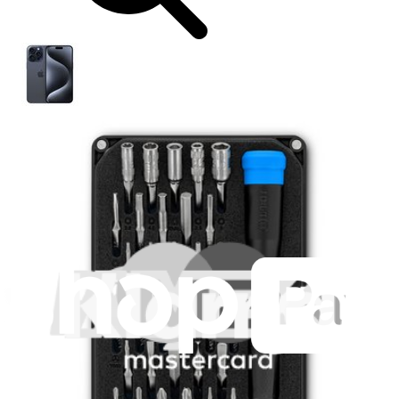
iPhone 15 Pro Max
A2849 US
A3105 Canada/Mexico/Japan/Saudi Arabia
A3106 Global
A3108 China
Produits en vedette
Batterie iPhone 15 Pro
54
44,95 €
Écran iPhone 15 Pro