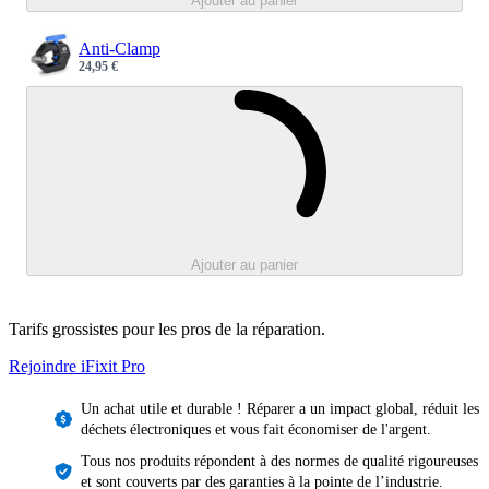
Ajouter au panier
Anti-Clamp
24,95 €
Sale price
Chargement e
Ajouter au panier
Tarifs grossistes pour les pros de la réparation.
Rejoindre iFixit
Pro
Un achat utile et durable ! Réparer a un impact global, réduit les
déchets électroniques et vous fait économiser de l'argent.
Tous nos produits répondent à des normes de qualité rigoureuses
et sont couverts par des garanties à la pointe de l’industrie.