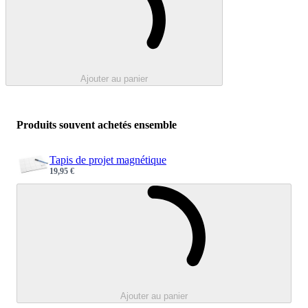
Ajouter au panier
Produits souvent achetés ensemble
Tapis de projet magnétique
19,95 €
Sale price
Chargement e
Ajouter au panier