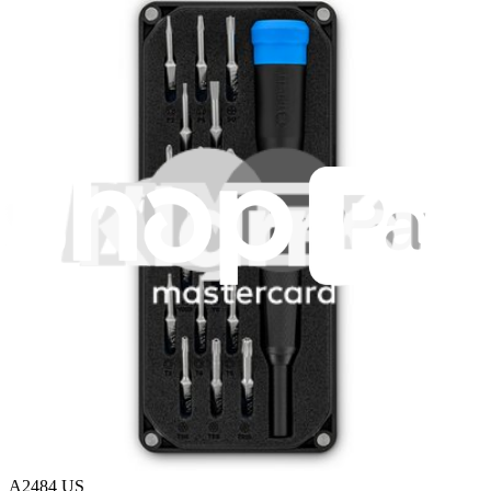
Expédition rapide
Expédition sous 24h, hors week-ends et jours fériés.
Compatibilité
iPhone 13 Pro Max
A2484 US