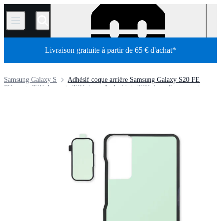
/
Livraison gratuite à partir de 65 € d'achat*
Samsung Galaxy S
Adhésif coque arrière Samsung Galaxy S20 FE
Pièces
Téléphone
Téléphone Android
Téléphone Samsung
Boutique