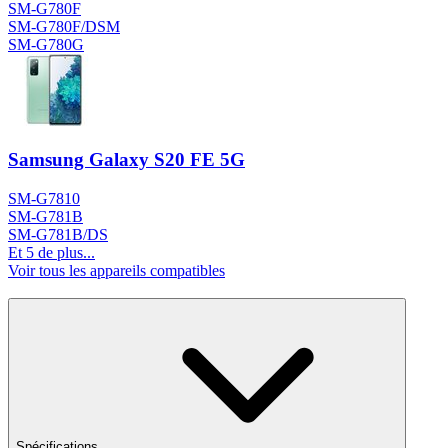
SM-G780F
SM-G780F/DSM
SM-G780G
Samsung Galaxy S20 FE 5G
SM-G7810
SM-G781B
SM-G781B/DS
Et 5 de plus...
Voir tous les appareils compatibles
Spécifications