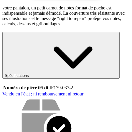
Que ce soit à la maison, dans votre sac à dos ou dans la poche de
votre pantalon, un petit carnet de notes format de poche est
indispensable et jamais démodé. La couverture très résistante avec
ses illustrations et le message "right to repair" protège vos notes,
calculs, dessins et gribouillages.
Spécifications
Numéro de pièce iFixit
IF179-037-2
Vendu en l'état ; ni remboursement ni retour
Vos avantages