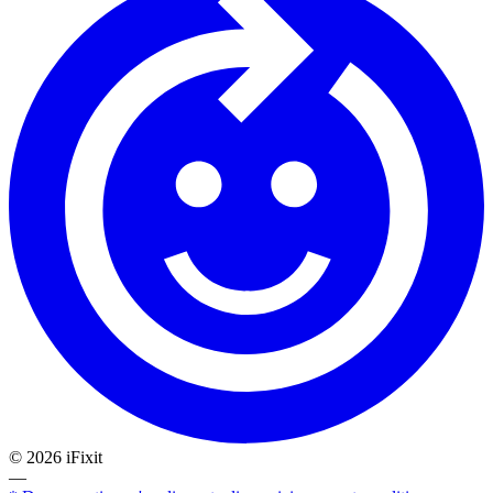
©
2026
iFixit
—