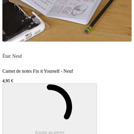
État
:
Neuf
Carnet de notes Fix it Yourself
-
Neuf
4,95 €
Sale price
Chargement en cours..
Ajouter au panier