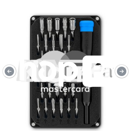
Tarifs grossistes pour les pros de la réparation.
Rejoindre iFixit
Pro
Un achat utile et durable ! Réparer a un impact global, réduit les
déchets électroniques et vous fait économiser de l'argent.
Tous nos produits répondent à des normes de qualité rigoureuses
et sont couverts par des garanties à la pointe de l’industrie.
Expédition sous 24h, hors week-ends et jours fériés.
Retour possible sous 14 jours
Description