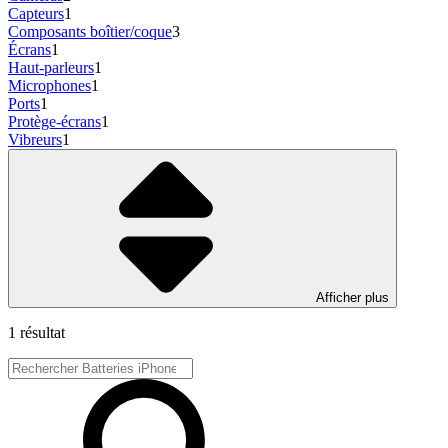
Capteurs
1
Composants boîtier/coque
3
Écrans
1
Haut-parleurs
1
Microphones
1
Ports
1
Protège-écrans
1
Vibreurs
1
Afficher plus
1 résultat