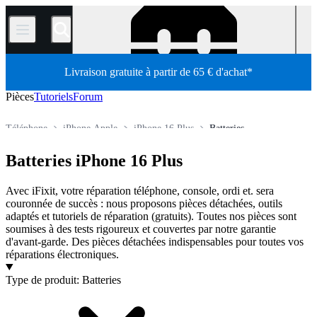
/
Livraison gratuite à partir de 65 € d'achat*
Pièces
Tutoriels
Forum
Téléphone
iPhone Apple
iPhone 16 Plus
Batteries
Boutique
Pièces détachées
Batteries iPhone 16 Plus
Avec iFixit, votre réparation téléphone, console, ordi et. sera
couronnée de succès : nous proposons pièces détachées, outils
adaptés et tutoriels de réparation (gratuits). Toutes nos pièces sont
soumises à des tests rigoureux et couvertes par notre garantie
d'avant-garde. Des pièces détachées indispensables pour toutes vos
réparations électroniques.
Produits
Type de produit
:
Batteries