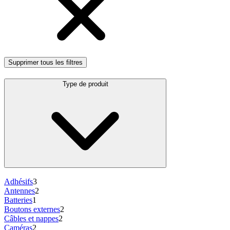
Supprimer tous les filtres
Type de produit
Adhésifs
3
Antennes
2
Batteries
1
Boutons externes
2
Câbles et nappes
2
Caméras
2