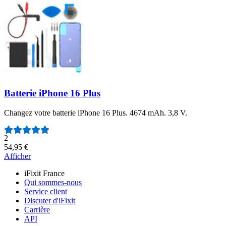
Batterie iPhone 16 Plus
Changez votre batterie iPhone 16 Plus. 4674 mAh. 3,8 V.
Nombre d'avis :
2
54,95 €
Afficher
iFixit France
Qui sommes-nous
Service client
Discuter d'iFixit
Carrière
API