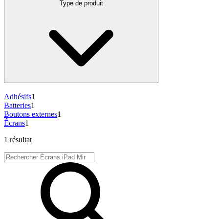
Type de produit
Adhésifs
1
Batteries
1
Boutons externes
1
Écrans
1
1 résultat