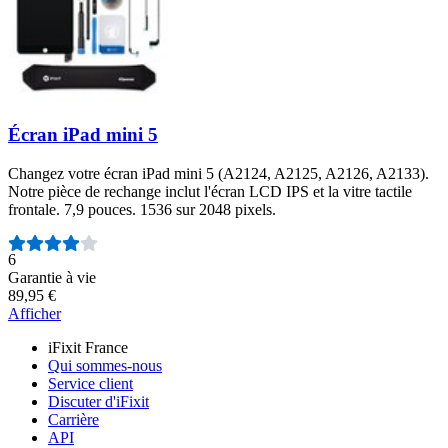
Écran iPad mini 5
Changez votre écran iPad mini 5 (A2124, A2125, A2126, A2133).
Notre pièce de rechange inclut l'écran LCD IPS et la vitre tactile
frontale. 7,9 pouces. 1536 sur 2048 pixels.
Nombre d'avis :
6
Garantie à vie
89,95 €
Afficher
iFixit France
Qui sommes-nous
Service client
Discuter d'iFixit
Carrière
API