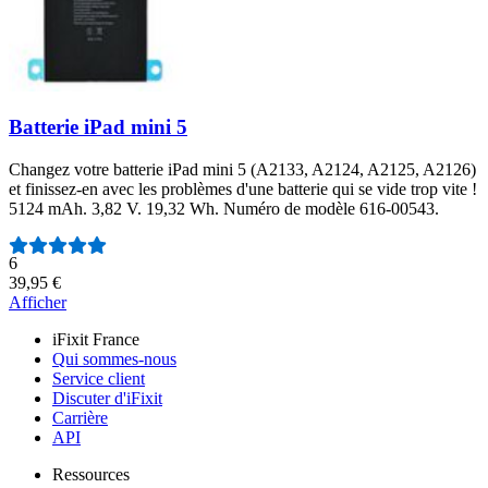
Batterie iPad mini 5
Changez votre batterie iPad mini 5 (A2133, A2124, A2125, A2126)
et finissez-en avec les problèmes d'une batterie qui se vide trop vite !
5124 mAh. 3,82 V. 19,32 Wh. Numéro de modèle 616-00543.
Nombre d'avis :
6
39,95 €
Afficher
iFixit France
Qui sommes-nous
Service client
Discuter d'iFixit
Carrière
API
Ressources