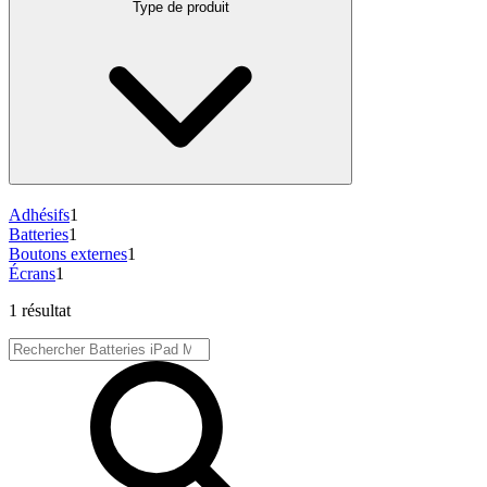
Type de produit
Adhésifs
1
Batteries
1
Boutons externes
1
Écrans
1
1 résultat