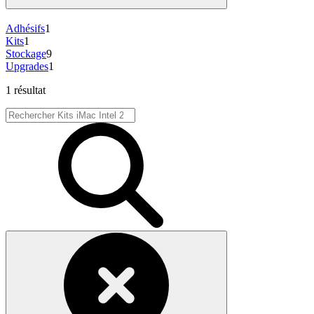
Adhésifs
1
Kits
1
Stockage
9
Upgrades
1
1 résultat