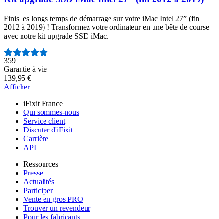
Finis les longs temps de démarrage sur votre iMac Intel 27” (fin
2012 à 2019) ! Transformez votre ordinateur en une bête de course
avec notre kit upgrade SSD iMac.
Nombre d'avis :
359
Garantie à vie
139,95 €
Afficher
iFixit France
Qui sommes-nous
Service client
Discuter d'iFixit
Carrière
API
Ressources
Presse
Actualités
Participer
Vente en gros PRO
Trouver un revendeur
Pour les fabricants