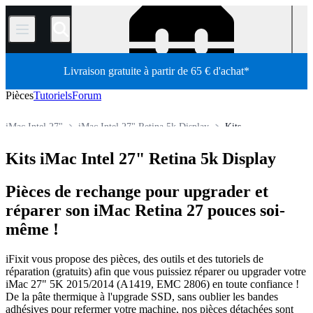
/
Livraison gratuite à partir de 65 € d'achat*
Pièces
Tutoriels
Forum
iMac Intel 27"
iMac Intel 27" Retina 5k Display
Kits
Pièces détachées
Mac
Mac de bureau
iMac
iMac Intel
Kits iMac Intel 27" Retina 5k Display
Boutique
Pièces de rechange pour upgrader et
réparer son iMac Retina 27 pouces soi-
même !
iFixit vous propose des pièces, des outils et des tutoriels de
réparation (gratuits) afin que vous puissiez réparer ou upgrader votre
iMac 27" 5K 2015/2014 (A1419, EMC 2806) en toute confiance !
De la pâte thermique à l'upgrade SSD, sans oublier les bandes
adhésives pour refermer votre machine, nos pièces détachées sont