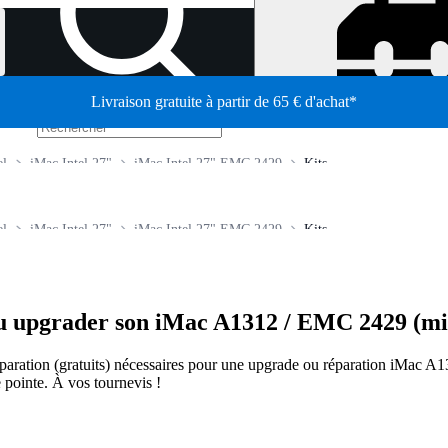
Livraison gratuite à partir de 65 € d'achat*
/
el
iMac Intel 27"
iMac Intel 27" EMC 2429
Kits
el
iMac Intel 27"
iMac Intel 27" EMC 2429
Kits
r ou upgrader son iMac A1312 / EMC 2429 (mi
de réparation (gratuits) nécessaires pour une upgrade ou réparation iMac
 pointe. À vos tournevis !