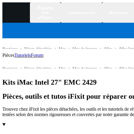
Réparez
vos
Communauté
Boutique
affaires
Boutique
Pièces détachées
Mac
Mac de bureau
iMac
iMac Int
Pièces
Tutoriels
Forum
Boutique
Pièces détachées
Mac
Mac de bureau
iMac
iMac Int
Kits iMac Intel 27" EMC 2429
Pièces, outils et tutos iFixit pour répare
Trouvez chez iFixit les pièces détachées, les outils et les tutoriels 
testées selon des normes rigoureuses et couvertes par notre garantie de
Produits