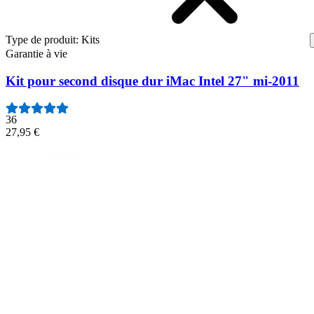
Type de produit
:
Kits
Garantie à vie
Kit pour second disque dur iMac Intel 27" mi-2011
36
27,95 €
Kit pour second disque dur iMac Intel 27" mi-2011
Pour stocker le double des données sur votre iMac 27".