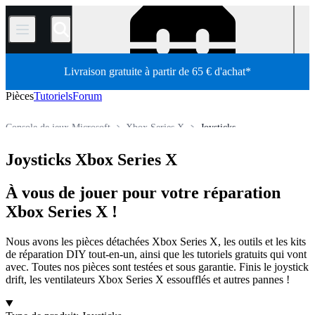
/
Livraison gratuite à partir de 65 € d'achat*
Pièces
Tutoriels
Forum
Console de jeux Microsoft
Xbox Series X
Joysticks
Boutique
Pièces détachées
Console de jeux
Joysticks Xbox Series X
À vous de jouer pour votre réparation
Xbox Series X !
Nous avons les pièces détachées Xbox Series X, les outils et les kits
de réparation DIY tout-en-un, ainsi que les tutoriels gratuits qui vont
avec. Toutes nos pièces sont testées et sous garantie. Finis le joystick
drift, les ventilateurs Xbox Series X essoufflés et autres pannes !
Produits