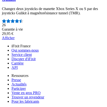
Changez deux joysticks de manette Xbox Series X ou S par des
joysticks Gulikit à magnétorésistance tunnel (TMR).
Nombre d'avis :
26
Garantie à vie
29,95 €
Afficher
iFixit France
Qui sommes-nous
Service client
Discuter d'iFixit
Carrière
API
Ressources
Presse
Actualités
Participer
Vente en gros PRO
Trouver un revendeur
Pour les fabricants