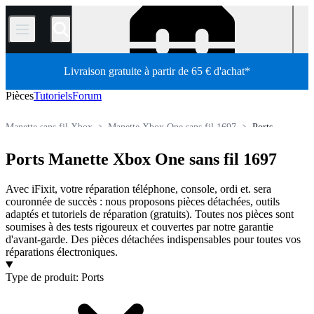
/
Livraison gratuite à partir de 65 € d'achat*
Pièces
Tutoriels
Forum
Manette sans fil Xbox
Manette Xbox One sans fil 1697
Ports
Console de jeux
Console de jeux Microsoft
Manette Xbox
Ports Manette Xbox One sans fil 1697
Boutique
Pièces détachées
Avec iFixit, votre réparation téléphone, console, ordi et. sera
couronnée de succès : nous proposons pièces détachées, outils
adaptés et tutoriels de réparation (gratuits). Toutes nos pièces sont
soumises à des tests rigoureux et couvertes par notre garantie
d'avant-garde. Des pièces détachées indispensables pour toutes vos
réparations électroniques.
Produits
Type de produit
:
Ports