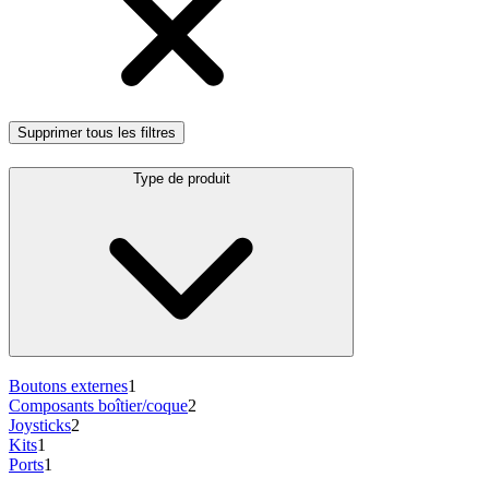
Supprimer tous les filtres
Type de produit
Boutons externes
1
Composants boîtier/coque
2
Joysticks
2
Kits
1
Ports
1