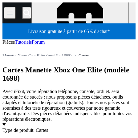
/
Livraison gratuite à partir de 65 € d'achat*
Pièces
Tutoriels
Forum
Manette Xbox One Elite (modèle 1698)
Cartes
Manette Xbox
Manette sans fil Xbox
Cartes Manette Xbox One Elite (modèle
Pièces détachées
Console de jeux
Console de jeux Microsoft
Boutique
1698)
Avec iFixit, votre réparation téléphone, console, ordi et. sera
couronnée de succès : nous proposons pièces détachées, outils
adaptés et tutoriels de réparation (gratuits). Toutes nos pièces sont
soumises à des tests rigoureux et couvertes par notre garantie
d'avant-garde. Des pièces détachées indispensables pour toutes vos
réparations électroniques.
Produits
Type de produit
:
Cartes