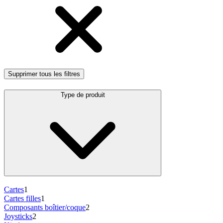
Supprimer tous les filtres
Type de produit
Cartes
1
Cartes filles
1
Composants boîtier/coque
2
Joysticks
2